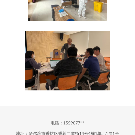
电话：1559077**
地址：哈尔滨市香坊区香茗二道街14号4栋1单元1层1号