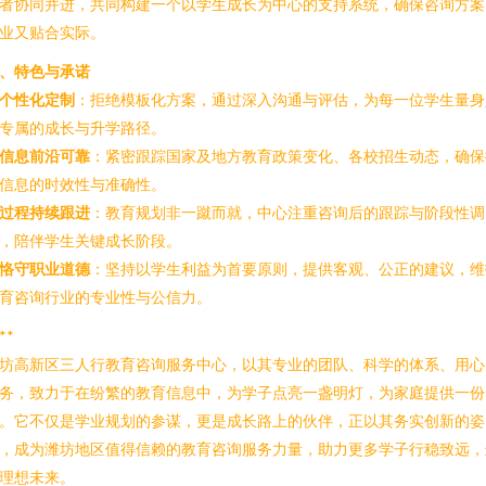
者协同并进，共同构建一个以学生成长为中心的支持系统，确保咨询方案
业又贴合实际。
、特色与承诺
个性化定制
：拒绝模板化方案，通过深入沟通与评估，为每一位学生量身
专属的成长与升学路径。
信息前沿可靠
：紧密跟踪国家及地方教育政策变化、各校招生动态，确保
信息的时效性与准确性。
过程持续跟进
：教育规划非一蹴而就，中心注重咨询后的跟踪与阶段性调
，陪伴学生关键成长阶段。
恪守职业道德
：坚持以学生利益为首要原则，提供客观、公正的建议，维
育咨询行业的专业性与公信力。
**
坊高新区三人行教育咨询服务中心，以其专业的团队、科学的体系、用心
务，致力于在纷繁的教育信息中，为学子点亮一盏明灯，为家庭提供一份
。它不仅是学业规划的参谋，更是成长路上的伙伴，正以其务实创新的姿
，成为潍坊地区值得信赖的教育咨询服务力量，助力更多学子行稳致远，
理想未来。